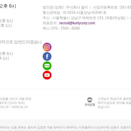
 오후 6시
법인명 (상호) : 주식회사 컬리
사업자등록번호 : 261-81
통신판매업 : 제 2018-서울강남-01646 호
주소 : 서울특별시 강남구 테헤란로 133, 18층(역삼동)
오후 6시
채용문의 :
recruit@kurlycorp.com
오후 1시
팩스: 070 - 7500 - 6098
차적으로 답변드리겠습니
오후 6시
후 1시
 쇼핑몰 서비스 개발·운영
고객님이 현금으로 결제한
물리적 인프라 제외)
채무지급보증 계약을 체
1.15 ~ 2028.01.14
있습니다.
판매되는 상품 중에는 컬리에 입점한 개별 판매자가 판매하는 마켓플레이스(오픈마켓) 상품이 포함되어