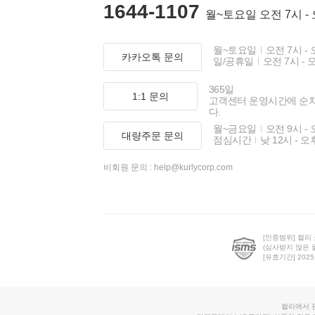
1644-1107
월~토요일 오전 7시 -
월~토요일
오전 7시 - 
카카오톡 문의
일/공휴일
오전 7시 - 
365일
1:1 문의
고객센터 운영시간에 순
다.
월~금요일
오전 9시 - 
대량주문 문의
점심시간
낮 12시 - 오
비회원 문의 :
help@kurlycorp.com
[인증범위] 컬리
(심사받지 않은 
[유효기간] 2025.0
컬리에서 