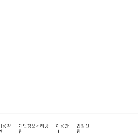
이용약
개인정보처리방
이용안
입점신
관
침
내
청