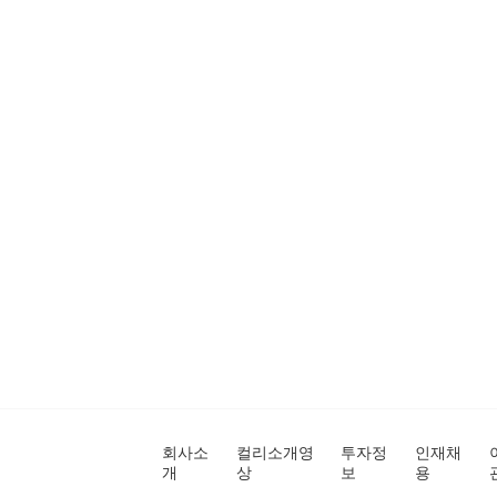
회사소
컬리소개영
투자정
인재채
개
상
보
용