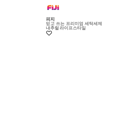
멤버스15%쿠폰
피지
믿고 쓰는 프리미엄 세탁세제
내추럴
라이프스타일