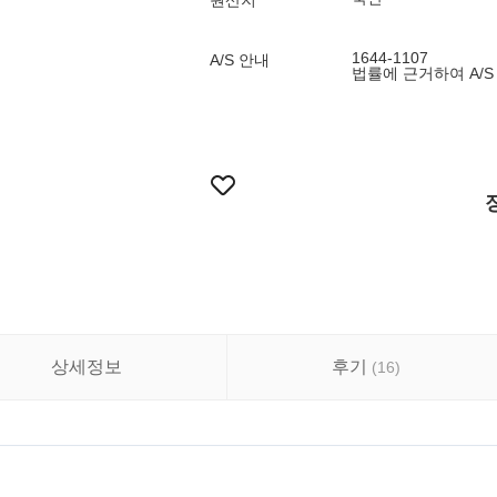
원산지
1644-1107
A/S 안내
법률에 근거하여 A/S
상세정보
후기
(
16
)