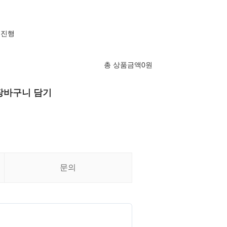
 진행
총 상품금액
0
원
장바구니 담기
문의