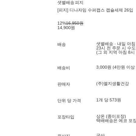
샛별배송
피지
[피지] 디나자임 수퍼캡스 캡슐세제 26입
12
%
16,950
원
14,900
원
샛별배송 · 내일 아침
배송
23시 전 주문 시 수
(그 외 지역 아침 8시
3,000원 (4만원 이상
배송비
(주)엘지생활건강
판매자
1개 당 573원
단위 당 가격
상온 (종이포장)
포장타입
택배배송은 에코 포
국산