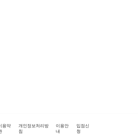
이용약
개인정보처리방
이용안
입점신
관
침
내
청