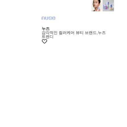
누즈
감각적인 컬러케어 뷰티 브랜드,누즈​
트렌디