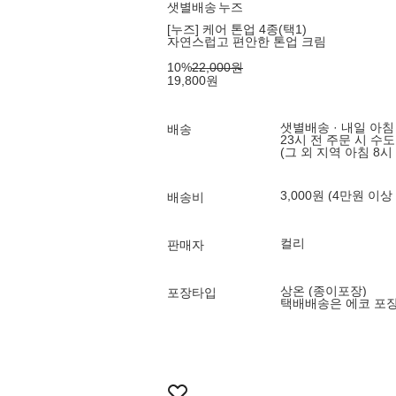
샛별배송
누즈
[누즈] 케어 톤업 4종(택1)
자연스럽고 편안한 톤업 크림
10
%
22,000
원
19,800
원
샛별배송 · 내일 아침
배송
23시 전 주문 시 수
(그 외 지역 아침 8시
3,000원 (4만원 이상
배송비
컬리
판매자
상온 (종이포장)
포장타입
택배배송은 에코 포