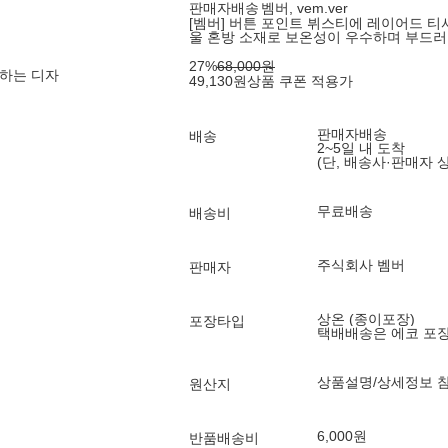
판매자배송
벰버, vem.ver
[벰버] 버튼 포인트 뷔스티에 레이어드 
울 혼방 소재로 보온성이 우수하며 부드러
27
%
68,000
원
하는 디자
49,130
원
상품 쿠폰 적용가
판매자배송
배송
2~5일 내 도착
(단, 배송사·판매자 
무료배송
배송비
주식회사 벰버
판매자
상온 (종이포장)
포장타입
택배배송은 에코 포
상품설명/상세정보 
원산지
6,000원
반품배송비