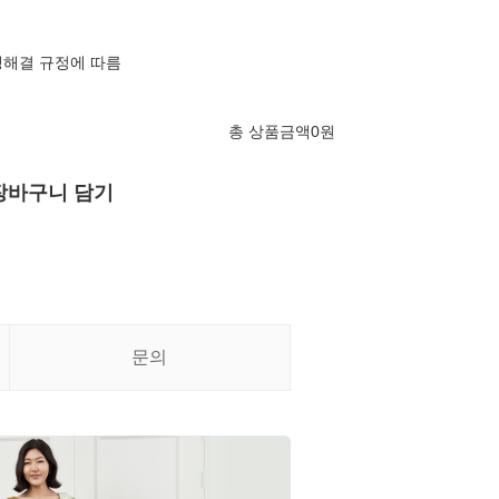
쟁해결 규정에 따름
총 상품금액
0
원
장바구니 담기
문의