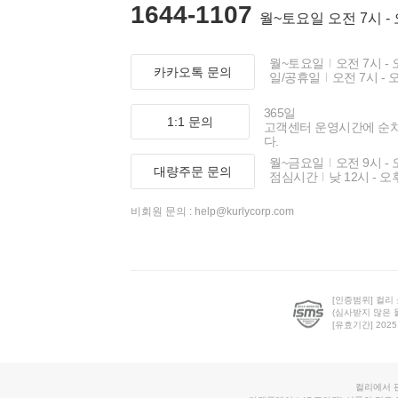
1644-1107
월~토요일 오전 7시 -
월~토요일
오전 7시 - 
카카오톡 문의
일/공휴일
오전 7시 - 
365일
1:1 문의
고객센터 운영시간에 순
다.
월~금요일
오전 9시 - 
대량주문 문의
점심시간
낮 12시 - 오
비회원 문의 :
help@kurlycorp.com
[인증범위] 컬리
(심사받지 않은 
[유효기간] 2025.0
컬리에서 