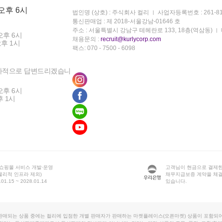
 오후 6시
법인명 (상호) : 주식회사 컬리
사업자등록번호 : 261-81
통신판매업 : 제 2018-서울강남-01646 호
주소 : 서울특별시 강남구 테헤란로 133, 18층(역삼동)
오후 6시
채용문의 :
recruit@kurlycorp.com
오후 1시
팩스: 070 - 7500 - 6098
차적으로 답변드리겠습니
오후 6시
후 1시
 쇼핑몰 서비스 개발·운영
고객님이 현금으로 결제한
물리적 인프라 제외)
채무지급보증 계약을 체
1.15 ~ 2028.01.14
있습니다.
판매되는 상품 중에는 컬리에 입점한 개별 판매자가 판매하는 마켓플레이스(오픈마켓) 상품이 포함되어