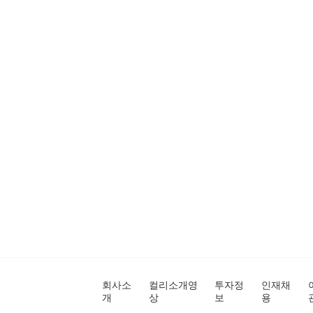
회사소
컬리소개영
투자정
인재채
개
상
보
용