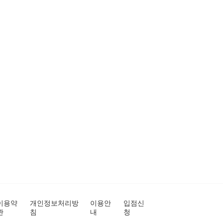
이용약
개인정보처리방
이용안
입점신
관
침
내
청