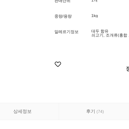
1개
판매단위
1kg
중량/용량
대두 함유
알레르기정보
쇠고기, 조개류(홍합 
상세정보
후기
(
74
)