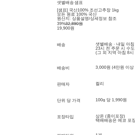
샛별배송
샘표
[샘표] 국산100% 조선고추장 1kg
모든 원료 100% 국산
원산지:
상품설명/상세정보 참조
39
%
32,890
원
19,900
원
샛별배송 · 내일 아침
배송
23시 전 주문 시 수
(그 외 지역 아침 8시
3,000원 (4만원 이상
배송비
컬리
판매자
100g 당 1,990원
단위 당 가격
상온 (종이포장)
포장타입
택배배송은 에코 포