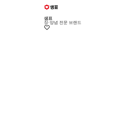
샘표
장·양념 전문 브랜드