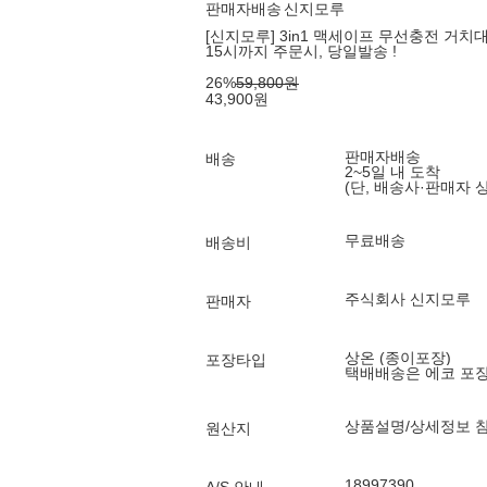
판매자배송
신지모루
[신지모루] 3in1 맥세이프 무선충전 거치대 
15시까지 주문시, 당일발송 !
26
%
59,800
원
43,900
원
판매자배송
배송
2~5일 내 도착
(단, 배송사·판매자 
무료배송
배송비
주식회사 신지모루
판매자
상온 (종이포장)
포장타입
택배배송은 에코 포
상품설명/상세정보 
원산지
18997390