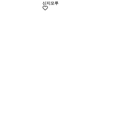
신지모루
멤버스10%쿠폰