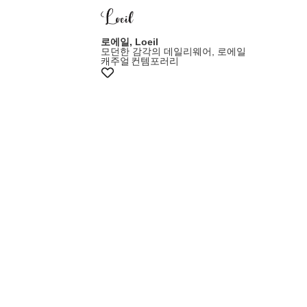
로에일, Loeil
모던한 감각의 데일리웨어, 로에일
캐주얼
컨템포러리