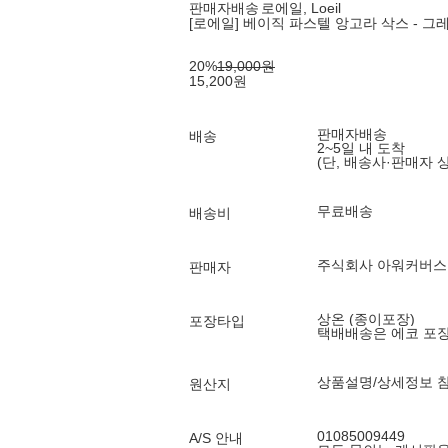
판매자배송
로에일, Loeil
[로에일] 베이직 파스텔 앙고라 삭스 - 그
20
%
19,000
원
15,200
원
판매자배송
배송
2~5일 내 도착
(단, 배송사·판매자 
무료배송
배송비
주식회사 아워커버스
판매자
상온 (종이포장)
포장타입
택배배송은 에코 포
상품설명/상세정보 
원산지
01085009449
A/S 안내