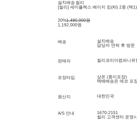
설치배송
씰리
[씰리] 세미플렉스 베이지 킹(KI) 2종 (택1)
20
%
1,490,000
원
1,192,000
원
설치배송
배송
담당자 연락 후 방문
씰리코리아컴퍼니유
판매자
상온 (종이포장)
포장타입
택배배송은 에코 포
대한민국
원산지
1670-2151
A/S 안내
씰리 고객센터 운영시간 