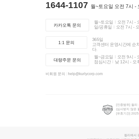
1644-1107
월~토요일 오전 7시 -
월~토요일
오전 7시 - 
카카오톡 문의
일/공휴일
오전 7시 - 
365일
1:1 문의
고객센터 운영시간에 순
다.
월~금요일
오전 9시 - 
대량주문 문의
점심시간
낮 12시 - 오
비회원 문의 :
help@kurlycorp.com
[인증범위] 컬리
(심사받지 않은 
[유효기간] 2025.0
컬리에서 