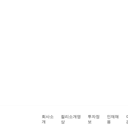
회사소
컬리소개영
투자정
인재채
개
상
보
용