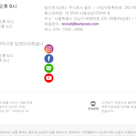
 오후 6시
법인명 (상호) : 주식회사 컬리
사업자등록번호 : 261-81
통신판매업 : 제 2018-서울강남-01646 호
주소 : 서울특별시 강남구 테헤란로 133, 18층(역삼동)
오후 6시
채용문의 :
recruit@kurlycorp.com
오후 1시
팩스: 070 - 7500 - 6098
차적으로 답변드리겠습니
오후 6시
후 1시
 쇼핑몰 서비스 개발·운영
고객님이 현금으로 결제한
물리적 인프라 제외)
채무지급보증 계약을 체
1.15 ~ 2028.01.14
있습니다.
판매되는 상품 중에는 컬리에 입점한 개별 판매자가 판매하는 마켓플레이스(오픈마켓) 상품이 포함되어