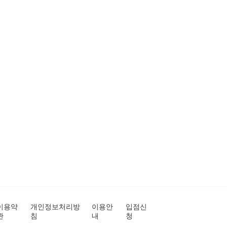
이용약
개인정보처리방
이용안
입점신
관
침
내
청