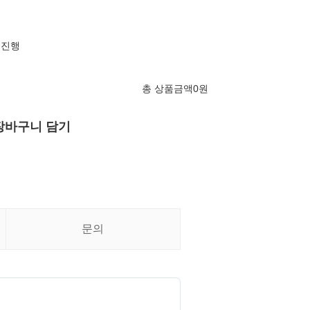
 진행
총 상품금액
0
원
장바구니 담기
문의