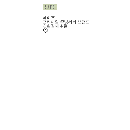
멤버스15%쿠폰
세이프
프리미엄 주방세제 브랜드
친환경
내추럴