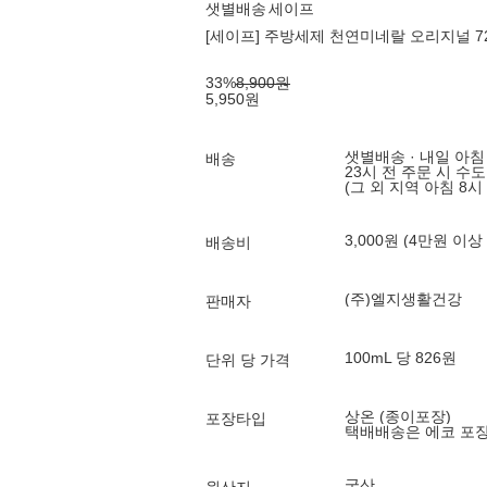
샛별배송
세이프
[세이프] 주방세제 천연미네랄 오리지널 72
33
%
8,900
원
5,950
원
샛별배송 · 내일 아침
배송
23시 전 주문 시 수
(그 외 지역 아침 8시
3,000원 (4만원 이상
배송비
(주)엘지생활건강
판매자
100mL 당 826원
단위 당 가격
상온 (종이포장)
포장타입
택배배송은 에코 포
국산