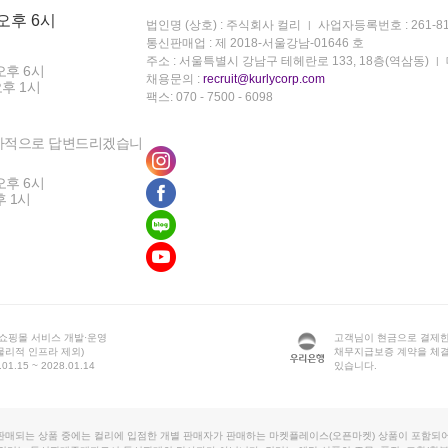
 오후 6시
법인명 (상호) : 주식회사 컬리
사업자등록번호 : 261-81
통신판매업 : 제 2018-서울강남-01646 호
주소 : 서울특별시 강남구 테헤란로 133, 18층(역삼동)
오후 6시
채용문의 :
recruit@kurlycorp.com
오후 1시
팩스: 070 - 7500 - 6098
차적으로 답변드리겠습니
오후 6시
후 1시
 쇼핑몰 서비스 개발·운영
고객님이 현금으로 결제한
물리적 인프라 제외)
채무지급보증 계약을 체
1.15 ~ 2028.01.14
있습니다.
판매되는 상품 중에는 컬리에 입점한 개별 판매자가 판매하는 마켓플레이스(오픈마켓) 상품이 포함되어