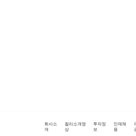
회사소
컬리소개영
투자정
인재채
개
상
보
용