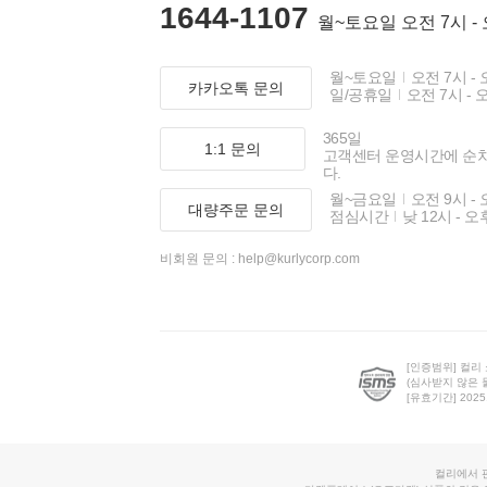
1644-1107
월~토요일 오전 7시 -
월~토요일
오전 7시 - 
카카오톡 문의
일/공휴일
오전 7시 - 
365일
1:1 문의
고객센터 운영시간에 순
다.
월~금요일
오전 9시 - 
대량주문 문의
점심시간
낮 12시 - 오
비회원 문의 :
help@kurlycorp.com
[인증범위] 컬리
(심사받지 않은 
[유효기간] 2025.0
컬리에서 