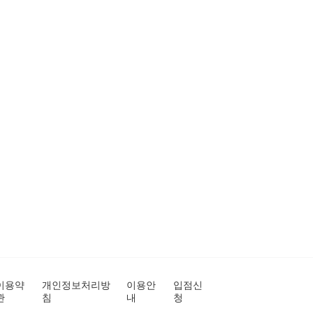
이용약
개인정보처리방
이용안
입점신
관
침
내
청