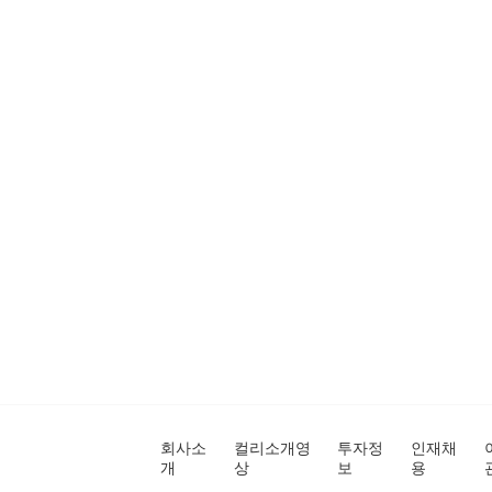
회사소
컬리소개영
투자정
인재채
개
상
보
용