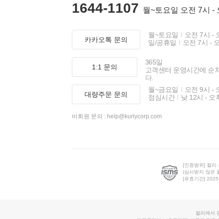
1644-1107
월~토요일 오전 7시 -
월~토요일
오전 7시 - 
카카오톡 문의
일/공휴일
오전 7시 - 
365일
1:1 문의
고객센터 운영시간에 순
다.
월~금요일
오전 9시 - 
대량주문 문의
점심시간
낮 12시 - 오
비회원 문의 :
help@kurlycorp.com
[인증범위] 컬리
(심사받지 않은 
[유효기간] 2025.0
컬리에서 