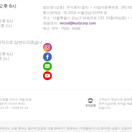
 오후 6시
법인명 (상호) : 주식회사 컬리
사업자등록번호 : 261-81
통신판매업 : 제 2018-서울강남-01646 호
주소 : 서울특별시 강남구 테헤란로 133, 18층(역삼동)
오후 6시
채용문의 :
recruit@kurlycorp.com
오후 1시
팩스: 070 - 7500 - 6098
차적으로 답변드리겠습니
오후 6시
후 1시
 쇼핑몰 서비스 개발·운영
고객님이 현금으로 결제한
물리적 인프라 제외)
채무지급보증 계약을 체
1.15 ~ 2028.01.14
있습니다.
판매되는 상품 중에는 컬리에 입점한 개별 판매자가 판매하는 마켓플레이스(오픈마켓) 상품이 포함되어