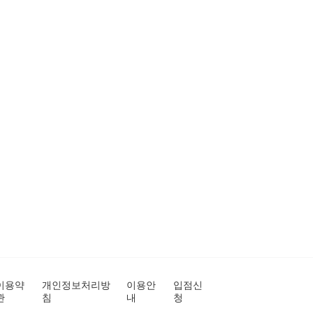
이용약
개인정보처리방
이용안
입점신
관
침
내
청