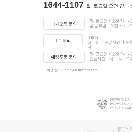
1644-1107
월~토요일 오전 7시 -
월~토요일
오전 7시 - 
카카오톡 문의
일/공휴일
오전 7시 - 
365일
1:1 문의
고객센터 운영시간에 순
다.
월~금요일
오전 9시 - 
대량주문 문의
점심시간
낮 12시 - 오
비회원 문의 :
help@kurlycorp.com
[인증범위] 컬리
(심사받지 않은 
[유효기간] 2025.0
컬리에서 