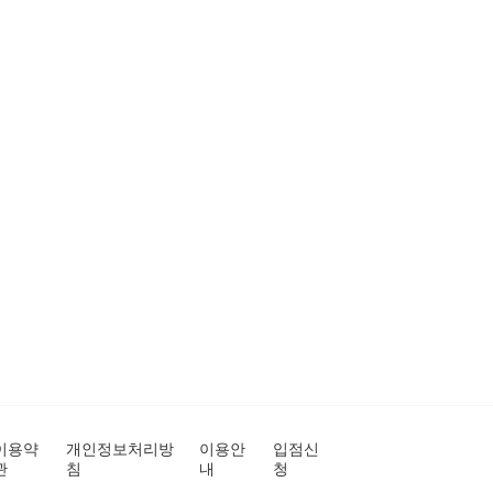
이용약
개인정보처리방
이용안
입점신
관
침
내
청