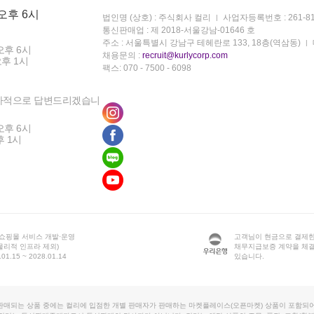
 오후 6시
법인명 (상호) : 주식회사 컬리
사업자등록번호 : 261-81
통신판매업 : 제 2018-서울강남-01646 호
주소 : 서울특별시 강남구 테헤란로 133, 18층(역삼동)
오후 6시
채용문의 :
recruit@kurlycorp.com
오후 1시
팩스: 070 - 7500 - 6098
차적으로 답변드리겠습니
오후 6시
후 1시
 쇼핑몰 서비스 개발·운영
고객님이 현금으로 결제한
물리적 인프라 제외)
채무지급보증 계약을 체
1.15 ~ 2028.01.14
있습니다.
판매되는 상품 중에는 컬리에 입점한 개별 판매자가 판매하는 마켓플레이스(오픈마켓) 상품이 포함되어