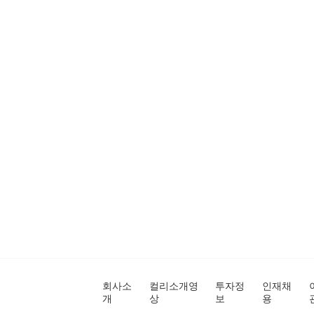
회사소
컬리소개영
투자정
인재채
개
상
보
용