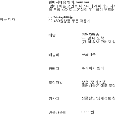
판매자배송
벰버, vem.ver
[벰버] 버튼 포인트 뷔스티에 레이어드 티셔
울 혼방 소재로 보온성이 우수하며 부드러
32
%
136,000
원
하는 디자
92,480
원
상품 쿠폰 적용가
판매자배송
배송
2~5일 내 도착
(단, 배송사·판매자 
무료배송
배송비
주식회사 벰버
판매자
상온 (종이포장)
포장타입
택배배송은 에코 포
상품설명/상세정보 
원산지
6,000원
반품배송비