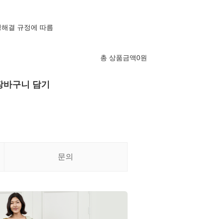
쟁해결 규정에 따름
총 상품금액
0
원
장바구니 담기
문의