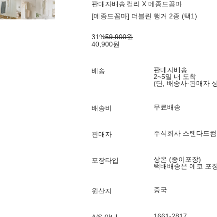
판매자배송
컬리 X 메종드꼼마
[메종드꼼마] 더블린 행거 2종 (택1)
31
%
59,900
원
40,900
원
판매자배송
배송
2~5일 내 도착
(단, 배송사·판매자 
무료배송
배송비
주식회사 스탠다드
판매자
상온 (종이포장)
포장타입
택배배송은 에코 포
중국
원산지
1661-2817