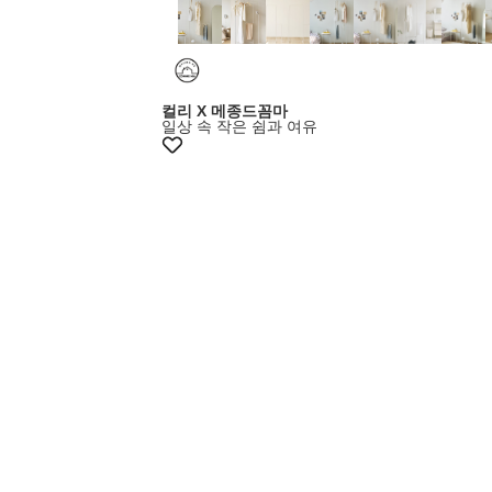
+5% 쿠폰
컬리 X 메종드꼼마
일상 속 작은 쉼과 여유