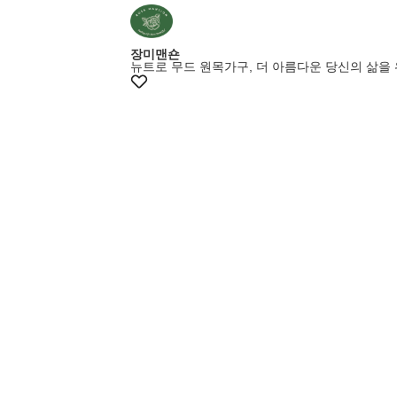
장미맨숀
뉴트로 무드 원목가구, 더 아름다운 당신의 삶을