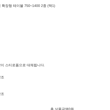
장형 테이블 750~1400 2종 (택1)
장이 스티로폼으로 대체됩니다.
참조
참조
총 상품금액
0
원