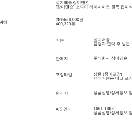
설치배송
장미맨숀
[장미맨숀] 소피아 라미네이트 원목 접이식 확
28
%
556,000
원
 위해
400,320
원
설치배송
배송
담당자 연락 후 방문
주식회사 장미맨숀
판매자
상온 (종이포장)
포장타입
택배배송은 에코 포
상품설명/상세정보 
원산지
1661-1883
A/S 안내
상품설명/상세정보 