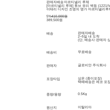
판매자배송
마르티넬리 루체
[마르티넬리 루체] 튜브 유리 벽등 (1221/V/
이태리 디자인 조명의 명가 마르티넬리루
5
%
410,000
원
389,500
원
판매자배송
배송
2~5일 내 도착
(단, 배송사·판매자 
무료배송
배송비
글로비안 주식회사
판매자
상온 (종이포장)
포장타입
택배배송은 에코 포
0.5Kg
중량/용량
이탈리아
원산지