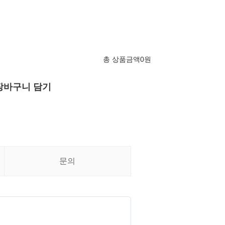
총 상품금액
0
원
장바구니 담기
문의