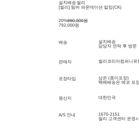
설치배송
씰리
[씰리] 팀버 파운데이션 칼킹(CK)
20
%
990,000
원
792,000
원
설치배송
배송
담당자 연락 후 방문
씰리코리아컴퍼니유
판매자
상온 (종이포장)
포장타입
택배배송은 에코 포
대한민국
원산지
1670-2151
A/S 안내
씰리 고객센터 운영시간 