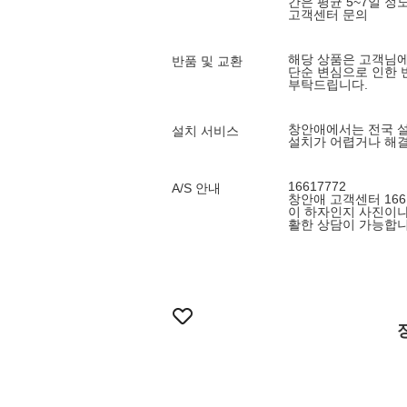
간은 평균 5~7일 정
고객센터 문의
해당 상품은 고객님에 
반품 및 교환
단순 변심으로 인한 
부탁드립니다.
창안애에서는 전국 설
설치 서비스
설치가 어렵거나 해결
16617772
A/S 안내
창안애 고객센터 1661
이 하자인지 사진이나
활한 상담이 가능합니