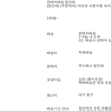
판매자배송
창안애
[창안애] (주문제작) 차르르 쉬폰커튼 속지 
130
원
~
판매자배송
배송
2~5일 내 도착
(단, 배송사·판매자 
무료배송
배송비
주식회사 창안애
판매자
상온 (종이포장)
포장타입
택배배송은 에코 포
대구 동구
원산지
창안애의 모든 제품은
배송기간 안내