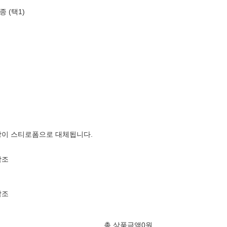
 (택1)
장이 스티로폼으로 대체됩니다.
참조
참조
총 상품금액
0
원