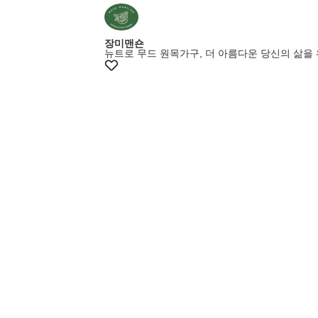
장미맨숀
뉴트로 무드 원목가구, 더 아름다운 당신의 삶을