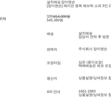
설치배송
장미맨숀
[장미맨숀] 레이먼 원목 패브릭 소파 3인 2종
33
%
814,000
원
 위해
545,380
원
설치배송
배송
담당자 연락 후 방문
주식회사 장미맨숀
판매자
상온 (종이포장)
포장타입
택배배송은 에코 포
상품설명/상세정보 
원산지
1661-1883
A/S 안내
상품설명/상세정보 