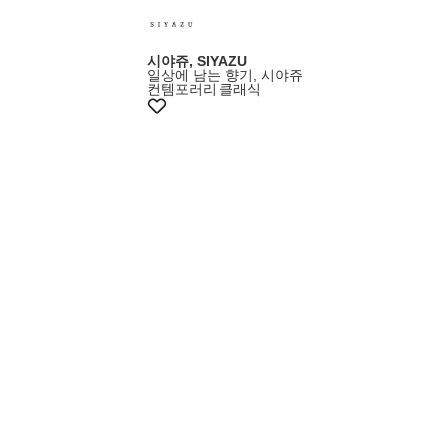
시야쥬, SIYAZU
일상에 남는 향기, 시야쥬
컨템포러리
클래식