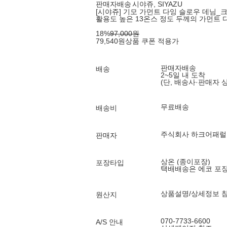
판매자배송
시야쥬, SIYAZU
[시야쥬] 기모 가먼트 다잉 슬로우 데님_크림(
활용도 높은 13온스 정도 두께의 가먼트 
18
%
97,000
원
79,540
원
상품 쿠폰 적용가
판매자배송
배송
2~5일 내 도착
(단, 배송사·판매자 
무료배송
배송비
주식회사 하크어패럴
판매자
상온 (종이포장)
포장타입
택배배송은 에코 포
상품설명/상세정보 
원산지
070-7733-6600
A/S 안내