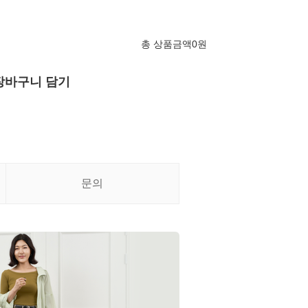
총 상품금액
0
원
장바구니 담기
문의