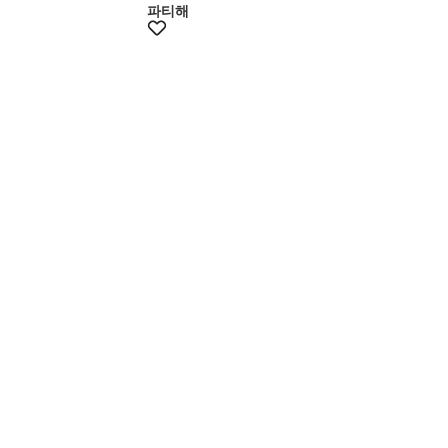
파티해
+15% 쿠폰