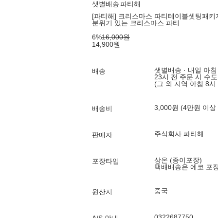
샛별배송
파티해
[파티해] 크리스마스 파티테이블셋팅패키지(1
분위기 있는 크리스마스 파티
6
%
16,000
원
14,900
원
샛별배송 · 내일 아침
배송
23시 전 주문 시 수
(그 외 지역 아침 8시
3,000원 (4만원 이상
배송비
주식회사 파티해
판매자
상온 (종이포장)
포장타입
택배배송은 에코 포
중국
원산지
0322687750