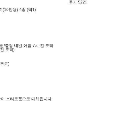
후기 52건
0인용) 4종 (택1)
도권/충청 내일 아침 7시 전 도착
 전 도착)
 무료)
장이 스티로폼으로 대체됩니다.