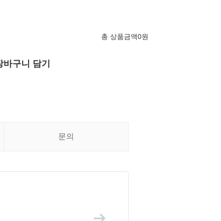
총 상품금액
0
원
장바구니 담기
문의