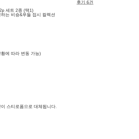
후기 6건
 세트 2종 (택1)
명하는 비숑&푸들 접시 컬렉션
상황에 따라 변동 가능)
장이 스티로폼으로 대체됩니다.