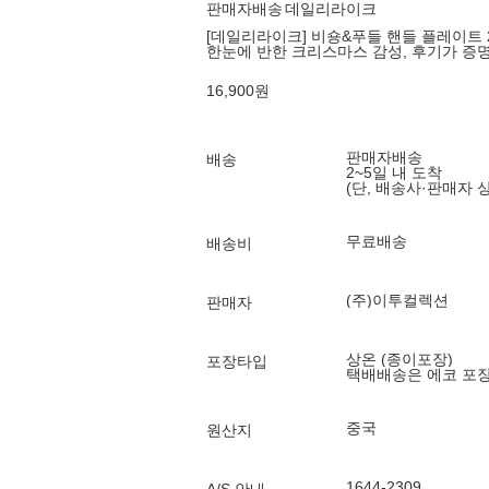
판매자배송
데일리라이크
[데일리라이크] 비숑&푸들 핸들 플레이트 2p
한눈에 반한 크리스마스 감성, 후기가 증
16,900
원
판매자배송
배송
2~5일 내 도착
(단, 배송사·판매자 
무료배송
배송비
(주)이투컬렉션
판매자
상온 (종이포장)
포장타입
택배배송은 에코 포
중국
원산지
1644-2309