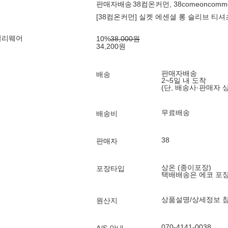
판매자배송
38컴온커먼, 38comeoncomm
[38컴온커먼] 실켓 에센셜 롱 슬리브 티셔
일리웨어
10
%
38,000
원
34,200
원
판매자배송
배송
2~5일 내 도착
(단, 배송사·판매자 
무료배송
배송비
38
판매자
상온 (종이포장)
포장타입
택배배송은 에코 포
상품설명/상세정보 
원산지
070-4141-0038