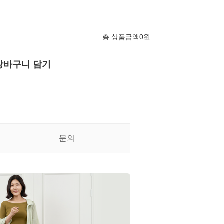
총 상품금액
0
원
장바구니 담기
문의