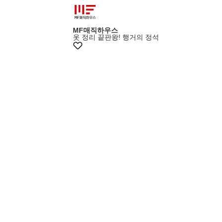
+10%쿠폰
MF매직하우스
옷 정리 끝판왕! 행거의 정석