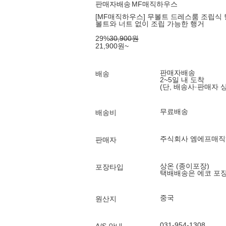
판매자배송
MF매직하우스
[MF매직하우스] 무볼트 드레스룸 조립식 행
볼트와 너트 없이 조립 가능한 행거
29
%
30,900
원
21,900
원
~
판매자배송
배송
2~5일 내 도착
(단, 배송사·판매자 
무료배송
배송비
주식회사 엠에프매
판매자
상온 (종이포장)
포장타입
택배배송은 에코 포
중국
원산지
031-954-1308