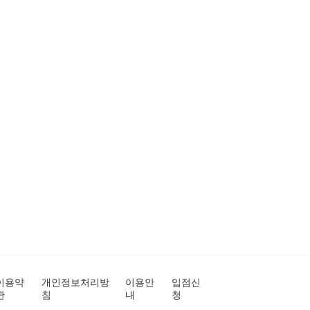
이용약
개인정보처리방
이용안
입점신
관
침
내
청