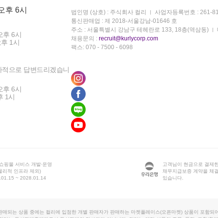
 오후 6시
법인명 (상호) : 주식회사 컬리
사업자등록번호 : 261-81
통신판매업 : 제 2018-서울강남-01646 호
주소 : 서울특별시 강남구 테헤란로 133, 18층(역삼동)
오후 6시
채용문의 :
recruit@kurlycorp.com
오후 1시
팩스: 070 - 7500 - 6098
차적으로 답변드리겠습니
오후 6시
후 1시
 쇼핑몰 서비스 개발·운영
고객님이 현금으로 결제한
물리적 인프라 제외)
채무지급보증 계약을 체
1.15 ~ 2028.01.14
있습니다.
판매되는 상품 중에는 컬리에 입점한 개별 판매자가 판매하는 마켓플레이스(오픈마켓) 상품이 포함되어