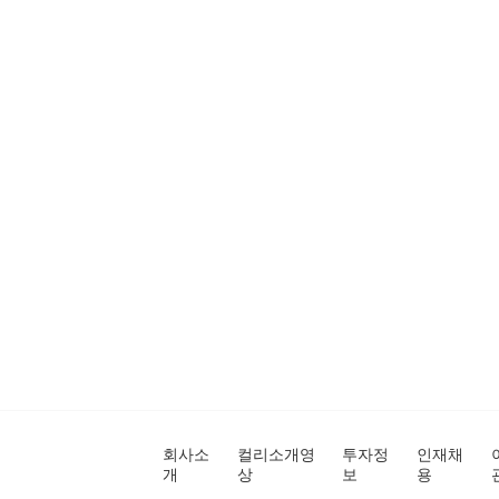
회사소
컬리소개영
투자정
인재채
개
상
보
용