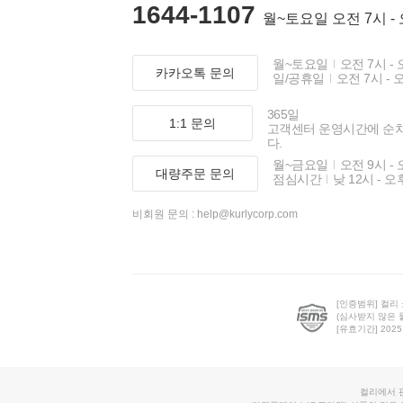
1644-1107
월~토요일 오전 7시 -
월~토요일
오전 7시 - 
카카오톡 문의
일/공휴일
오전 7시 - 
365일
1:1 문의
고객센터 운영시간에 순
다.
월~금요일
오전 9시 - 
대량주문 문의
점심시간
낮 12시 - 오
비회원 문의 :
help@kurlycorp.com
[인증범위] 컬리
(심사받지 않은 
[유효기간] 2025.0
컬리에서 