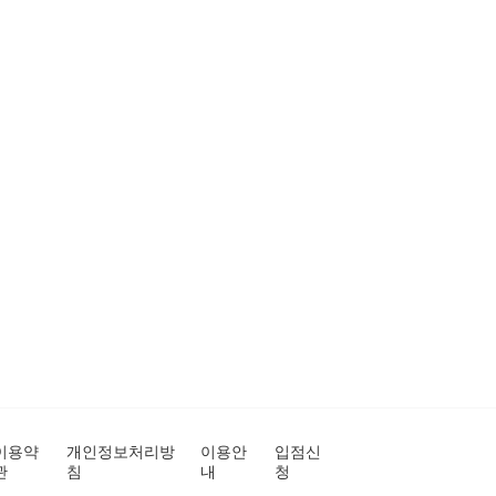
이용약
개인정보처리방
이용안
입점신
관
침
내
청