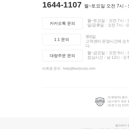
1644-1107
월~토요일 오전 7시 -
월~토요일
오전 7시 - 
카카오톡 문의
일/공휴일
오전 7시 - 
365일
1:1 문의
고객센터 운영시간에 순
다.
월~금요일
오전 9시 - 
대량주문 문의
점심시간
낮 12시 - 오
비회원 문의 :
help@kurlycorp.com
[인증범위] 컬리
(심사받지 않은 
[유효기간] 2025.0
컬리에서 