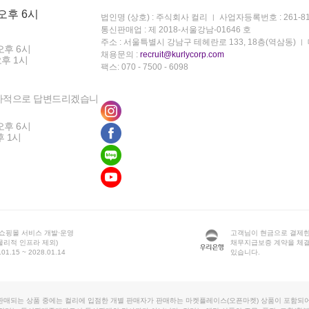
 오후 6시
법인명 (상호) : 주식회사 컬리
사업자등록번호 : 261-81
통신판매업 : 제 2018-서울강남-01646 호
주소 : 서울특별시 강남구 테헤란로 133, 18층(역삼동)
오후 6시
채용문의 :
recruit@kurlycorp.com
오후 1시
팩스: 070 - 7500 - 6098
차적으로 답변드리겠습니
오후 6시
후 1시
 쇼핑몰 서비스 개발·운영
고객님이 현금으로 결제한
물리적 인프라 제외)
채무지급보증 계약을 체
1.15 ~ 2028.01.14
있습니다.
판매되는 상품 중에는 컬리에 입점한 개별 판매자가 판매하는 마켓플레이스(오픈마켓) 상품이 포함되어