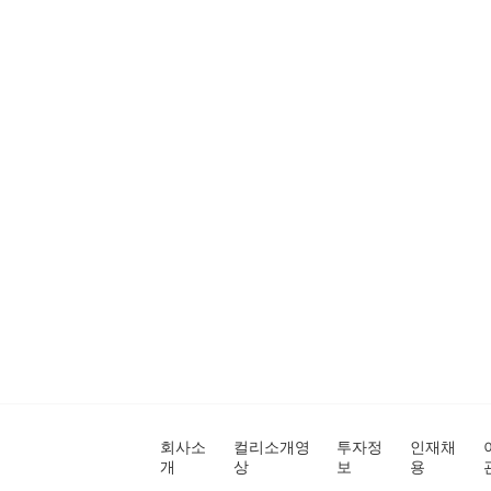
회사소
컬리소개영
투자정
인재채
개
상
보
용