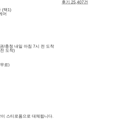
후기 25,407건
 (택1)
 케어
도권/충청 내일 아침 7시 전 도착
 전 도착)
 무료)
장이 스티로폼으로 대체됩니다.