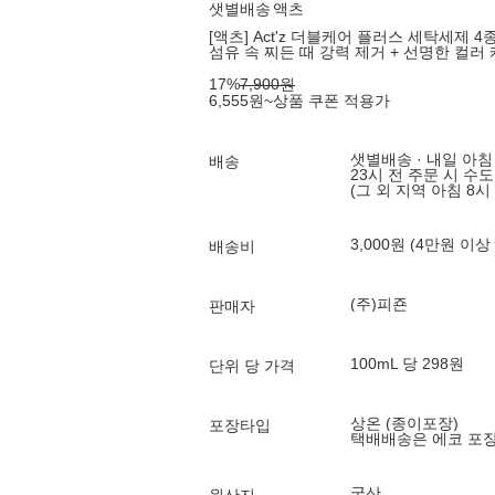
샛별배송
액츠
[액츠] Act'z 더블케어 플러스 세탁세제 4종
섬유 속 찌든 때 강력 제거 + 선명한 컬러
17
%
7,900
원
6,555
원
~
상품 쿠폰 적용가
샛별배송 · 내일 아침
배송
23시 전 주문 시 수
(그 외 지역 아침 8시
3,000원 (4만원 이상
배송비
(주)피죤
판매자
100mL 당 298원
단위 당 가격
상온 (종이포장)
포장타입
택배배송은 에코 포
국산