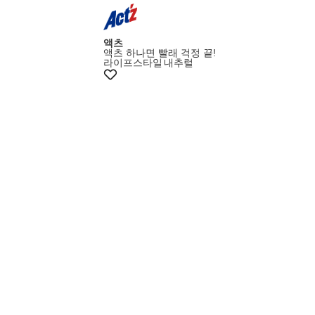
멤버스20%쿠폰
액츠
액츠 하나면 빨래 걱정 끝!
라이프스타일
내추럴