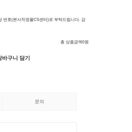
당 번호(본사직영몰CS센터)로 부탁드립니다. 감
총 상품금액
0
원
장바구니 담기
문의