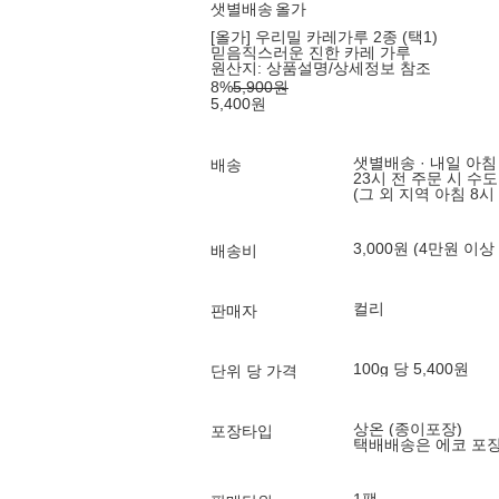
샛별배송
올가
[올가] 우리밀 카레가루 2종 (택1)
믿음직스러운 진한 카레 가루
원산지:
상품설명/상세정보 참조
8
%
5,900
원
5,400
원
샛별배송 · 내일 아침
배송
23시 전 주문 시 수
(그 외 지역 아침 8시
3,000원 (4만원 이상
배송비
컬리
판매자
100g 당 5,400원
단위 당 가격
상온 (종이포장)
포장타입
택배배송은 에코 포