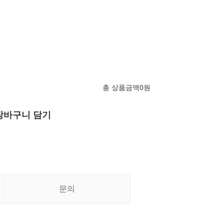
총 상품금액
0
원
장바구니 담기
문의