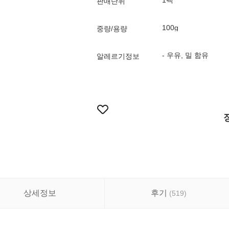
1팩
판매단위
100g
중량/용량
- 우유, 밀 함유
알레르기정보
상세정보
후기
(
519
)