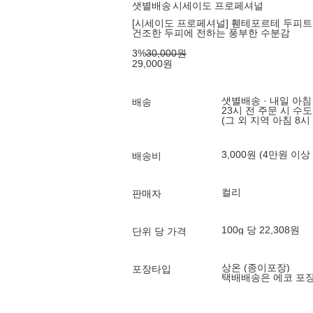
샛별배송
시세이도 프로페셔널
[시세이도 프로페셔널] 휀테포르테 두피트리
건조한 두피에 전하는 풍부한 수분감
3
%
30,000
원
29,000
원
샛별배송 · 내일 아침
배송
23시 전 주문 시 수
(그 외 지역 아침 8시
3,000원 (4만원 이상
배송비
컬리
판매자
100g 당 22,308원
단위 당 가격
상온 (종이포장)
포장타입
택배배송은 에코 포