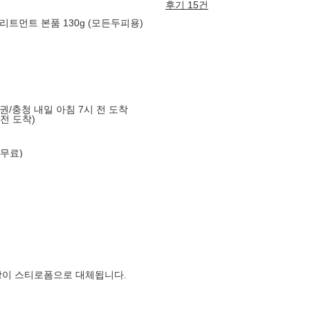
후기 15건
트먼트 본품 130g (모든두피용)
도권/충청 내일 아침 7시 전 도착
 전 도착)
 무료)
장이 스티로폼으로 대체됩니다.