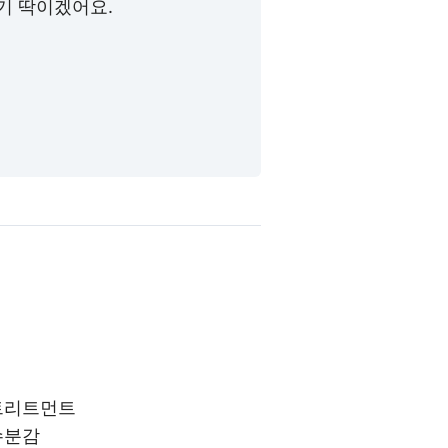
기 딱이겠어요.
트리트먼트
수분감