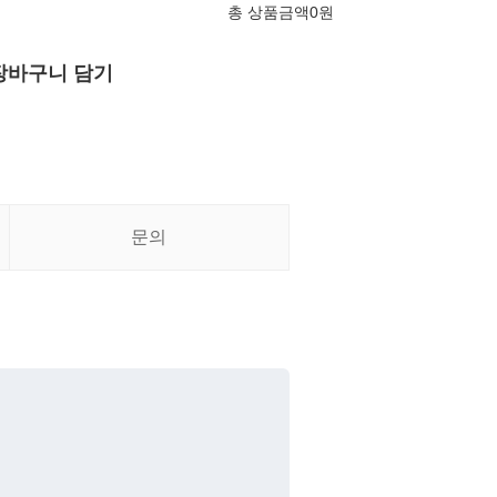
총 상품금액
0
원
장바구니 담기
문의