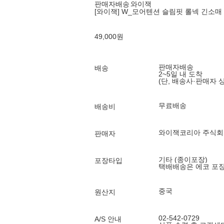
판매자배송
와이잭
[와이잭] W_모어텐션 슬림핏 롤넥 긴소매 (12
49,000
원
판매자배송
배송
2~5일 내 도착
(단, 배송사·판매자 
무료배송
배송비
와이잭코리아 주식회
판매자
기타 (종이포장)
포장타입
택배배송은 에코 포
중국
원산지
02-542-0729
A/S 안내