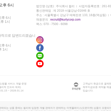
 오후 6시
법인명 (상호) : 주식회사 컬리
사업자등록번호 : 261-81
통신판매업 : 제 2018-서울강남-01646 호
주소 : 서울특별시 강남구 테헤란로 133, 18층(역삼동)
오후 6시
채용문의 :
recruit@kurlycorp.com
오후 1시
팩스: 070 - 7500 - 6098
차적으로 답변드리겠습니
오후 6시
후 1시
 쇼핑몰 서비스 개발·운영
고객님이 현금으로 결제한
물리적 인프라 제외)
채무지급보증 계약을 체
1.15 ~ 2028.01.14
있습니다.
판매되는 상품 중에는 컬리에 입점한 개별 판매자가 판매하는 마켓플레이스(오픈마켓) 상품이 포함되어