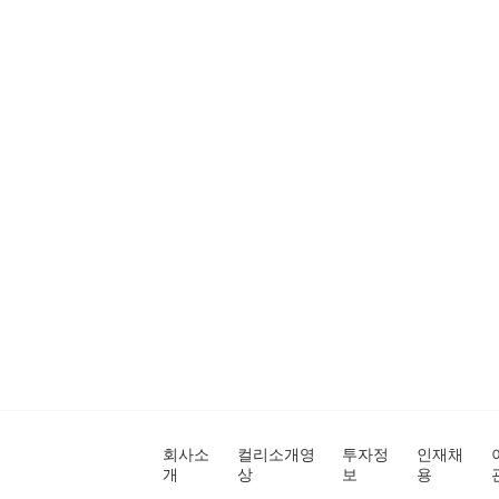
회사소
컬리소개영
투자정
인재채
개
상
보
용