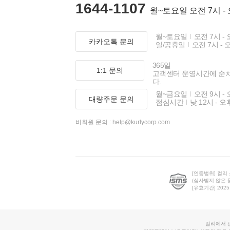
1644-1107
월~토요일 오전 7시 -
월~토요일
오전 7시 - 
카카오톡 문의
일/공휴일
오전 7시 - 
365일
1:1 문의
고객센터 운영시간에 순
다.
월~금요일
오전 9시 - 
대량주문 문의
점심시간
낮 12시 - 오
비회원 문의 :
help@kurlycorp.com
[인증범위] 컬리
(심사받지 않은 
[유효기간] 2025.0
컬리에서 