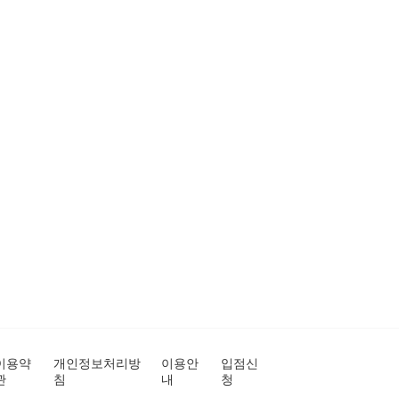
이용약
개인정보처리방
이용안
입점신
관
침
내
청