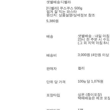
샛별배송
디벨라
[디벨라] 쿠스쿠스 500g
쉽게 잘 익는 파스타
원산지:
상품설명/상세정보 참조
5,380
원
샛별배송 · 내일 아침
배송
23시 전 주문 시 수
(그 외 지역 아침 8시
3,000원 (4만원 이상
배송비
컬리
판매자
100g 당 1,076원
단위 당 가격
상온 (종이포장)
포장타입
택배배송은 에코 포