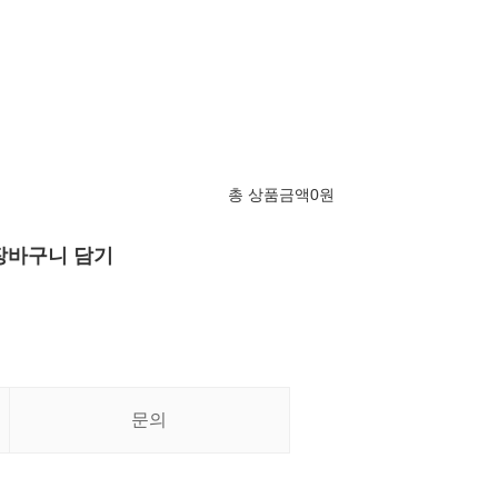
총 상품금액
0
원
장바구니 담기
문의