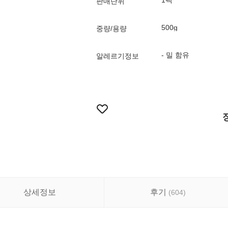
1팩
판매단위
500g
중량/용량
- 밀 함유
알레르기정보
상세정보
후기
(
604
)