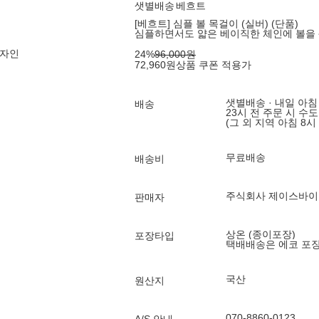
샛별배송
베흐트
[베흐트] 심플 볼 목걸이 (실버) (단품)
심플하면서도 얇은 베이직한 체인에 볼을
디자인
24
%
96,000
원
72,960
원
상품 쿠폰 적용가
샛별배송 · 내일 아침
배송
23시 전 주문 시 수
(그 외 지역 아침 8시
무료배송
배송비
주식회사 제이스바이
판매자
상온 (종이포장)
포장타입
택배배송은 에코 포
국산
원산지
070-8860-0123