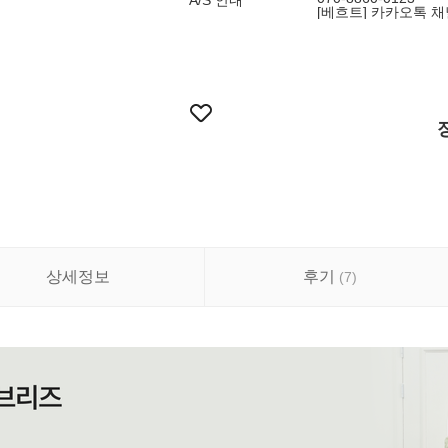
A/S 안내
[베흐트] 카카오톡 채
상세정보
후기
(
7
)