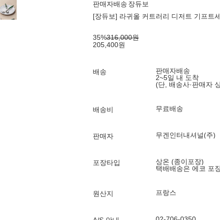
판매자배송
장듀보
[장듀보] 라귀올 커트러리 디저트 기프트세트
35
%
316,000
원
205,400
원
판매자배송
배송
2~5일 내 도착
(단, 배송사·판매자 
무료배송
배송비
무겐인터내셔널(주)
판매자
상온 (종이포장)
포장타입
택배배송은 에코 포
프랑스
원산지
02-706-0350