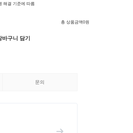
쟁 해결 기준에 따름
총 상품금액
0
원
장바구니 담기
문의