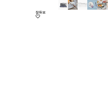
멤버스20%쿠폰
장듀보