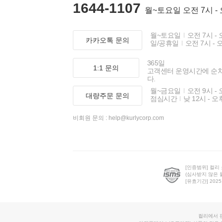
1644-1107
월~토요일 오전 7시 -
월~토요일
오전 7시 - 
카카오톡 문의
일/공휴일
오전 7시 - 
365일
1:1 문의
고객센터 운영시간에 순
다.
월~금요일
오전 9시 - 
대량주문 문의
점심시간
낮 12시 - 오
비회원 문의 :
help@kurlycorp.com
[인증범위] 컬리
(심사받지 않은 
[유효기간] 2025.0
컬리에서 