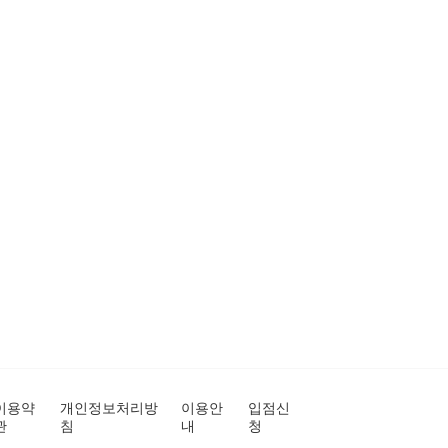
이용약
개인정보처리방
이용안
입점신
관
침
내
청