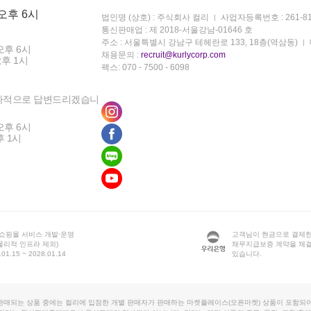
 오후 6시
법인명 (상호) : 주식회사 컬리
사업자등록번호 : 261-81
통신판매업 : 제 2018-서울강남-01646 호
주소 : 서울특별시 강남구 테헤란로 133, 18층(역삼동)
오후 6시
채용문의 :
recruit@kurlycorp.com
오후 1시
팩스: 070 - 7500 - 6098
차적으로 답변드리겠습니
오후 6시
후 1시
 쇼핑몰 서비스 개발·운영
고객님이 현금으로 결제한
물리적 인프라 제외)
채무지급보증 계약을 체
1.15 ~ 2028.01.14
있습니다.
판매되는 상품 중에는 컬리에 입점한 개별 판매자가 판매하는 마켓플레이스(오픈마켓) 상품이 포함되어