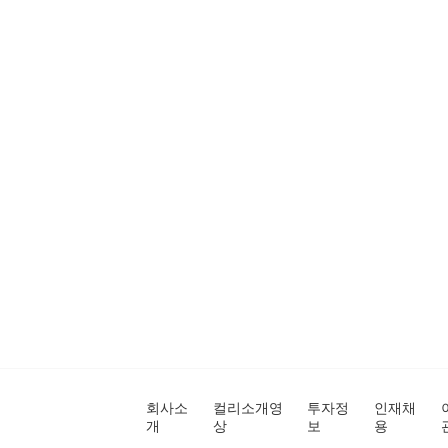
회사소
컬리소개영
투자정
인재채
개
상
보
용