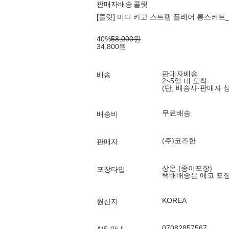
판매자배송
콜릿
[콜릿] 미디 카고 스트랩 플레어 롱스커트_
40
%
58,000
원
34,800
원
판매자배송
배송
2~5일 내 도착
(단, 배송사·판매자 
무료배송
배송비
(주)코즈한
판매자
상온 (종이포장)
포장타입
택배배송은 에코 포
KOREA
원산지
07082857567