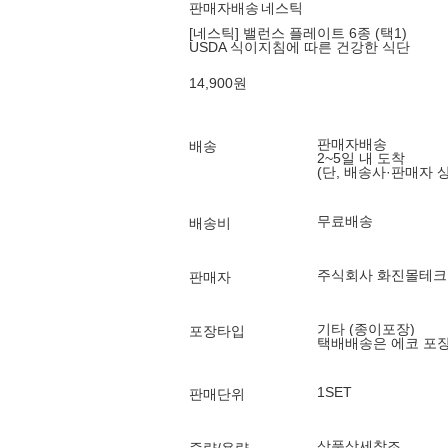
판매자배송
네스틱
[네스틱] 밸런스 플레이트 6종 (택1)
USDA 식이지침에 따른 건강한 식단
14,900
원
판매자배송
배송
2~5일 내 도착
(단, 배송사·판매자 
무료배송
배송비
주식회사 화진몰테크
판매자
기타 (종이포장)
포장타입
택배배송은 에코 포
1SET
판매단위
상품상세참조