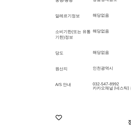
중량/용량
해당없음
알레르기정보
해당없음
소비기한(또는 유통
기한)정보
해당없음
당도
인천광역시
원산지
032-547-8992
A/S 안내
카카오채널 [네스틱]