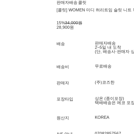
판매자배송
콜릿
[콜릿] WOMEN 미디 허리트임 슬릿 니트 
15
%
34,000
원
28,900
원
판매자배송
배송
2~5일 내 도착
(단, 배송사·판매자 
무료배송
배송비
(주)코즈한
판매자
상온 (종이포장)
포장타입
택배배송은 에코 포
KOREA
원산지
07082857567