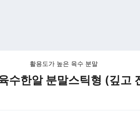
활용도가 높은 육수 분말
 육수한알 분말스틱형 (깊고 