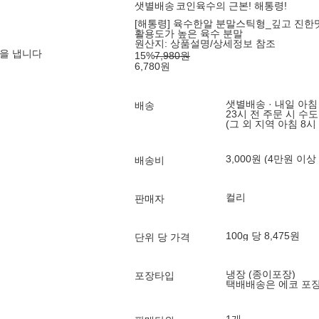
샛별배송
코인육수의 근본! 해통령!
[해통령] 육수한알 분말스틱형_깊고 진한맛 80
활용도가 높은 육수 분말
원산지:
상품설명/상세정보 참조
을 냅니다
15
%
7,980
원
6,780
원
샛별배송 · 내일 아침
배송
23시 전 주문 시 수
(그 외 지역 아침 8시
3,000원 (4만원 이상
배송비
컬리
판매자
100g 당 8,475원
단위 당 가격
냉장 (종이포장)
포장타입
택배배송은 에코 포