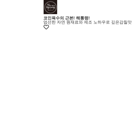
코인육수의 근본! 해통령!
엄선한 자연 원재료와 제조 노하우로 깊은감칠맛