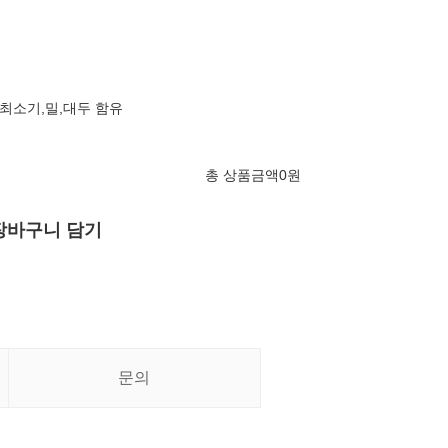
총 상품금액
0
원
장바구니 담기
문의