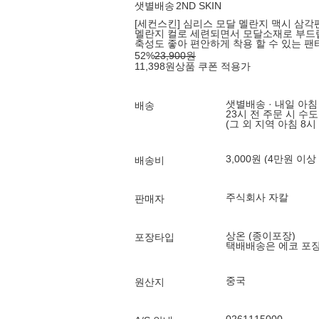
샛별배송
2ND SKIN
[세컨스킨] 심리스 모달 멜란지 맥시 삼각팬
멜란지 컬로 세련되면서 모달소재로 부드럽
축성도 좋아 편안하게 착용 할 수 있는 팬
52
%
23,900
원
11,398
원
상품 쿠폰 적용가
샛별배송 · 내일 아침
배송
23시 전 주문 시 수
(그 외 지역 아침 8시
3,000원 (4만원 이상
배송비
주식회사 자칼
판매자
상온 (종이포장)
포장타입
택배배송은 에코 포
중국
원산지