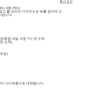
후기 5건
티 3종 (택1)
고 풀 브리프 디자인으로 배를 덮으며 신
티입니다.
도권/충청 내일 아침 7시 전 도착
 전 도착)
 무료)
장이 스티로폼으로 대체됩니다.