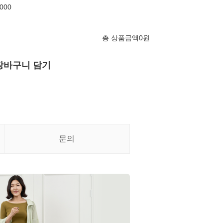
000
총 상품금액
0
원
장바구니 담기
문의