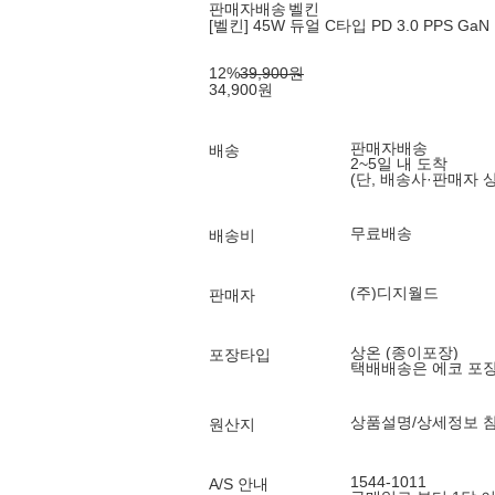
판매자배송
벨킨
[벨킨] 45W 듀얼 C타입 PD 3.0 PPS Ga
12
%
39,900
원
34,900
원
판매자배송
배송
2~5일 내 도착
(단, 배송사·판매자 
무료배송
배송비
(주)디지월드
판매자
상온 (종이포장)
포장타입
택배배송은 에코 포
상품설명/상세정보 
원산지
1544-1011
A/S 안내