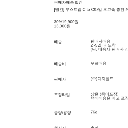
판매자배송
벨킨
[벨킨] 부스트업 C to C타입 초고속 충전 케
30
%
19,900
원
13,900
원
판매자배송
배송
2~5일 내 도착
(단, 배송사·판매자 
무료배송
배송비
(주)디지월드
판매자
상온 (종이포장)
포장타입
택배배송은 에코 포
76g
중량/용량
중국