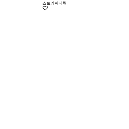
스토리퍼니쳐
+10%쿠폰