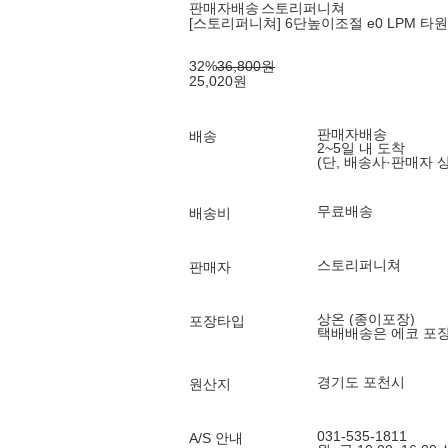
판매자배송
스토리퍼니쳐
[스토리퍼니쳐] 6단높이조절 e0 LPM 타원 테
32
%
36,800
원
25,020
원
판매자배송
배송
2~5일 내 도착
(단, 배송사·판매자 
무료배송
배송비
스토리퍼니쳐
판매자
상온 (종이포장)
포장타입
택배배송은 에코 포
경기도 포천시
원산지
031-535-1811
A/S 안내