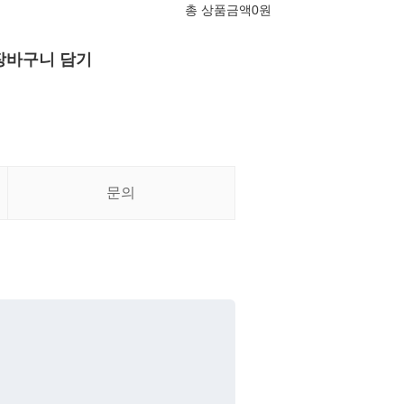
총 상품금액
0
원
장바구니 담기
문의