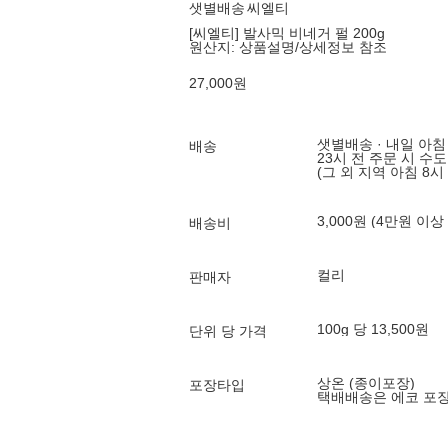
샛별배송
씨엘티
[씨엘티] 발사믹 비네거 펄 200g
원산지:
상품설명/상세정보 참조
27,000
원
샛별배송 · 내일 아침
배송
23시 전 주문 시 수
(그 외 지역 아침 8시
3,000원 (4만원 이상
배송비
컬리
판매자
100g 당 13,500원
단위 당 가격
상온 (종이포장)
포장타입
택배배송은 에코 포