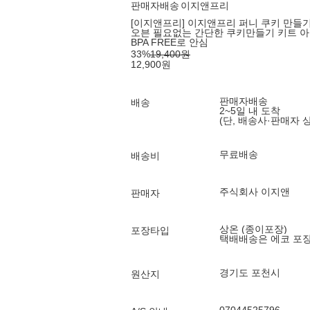
판매자배송
이지앤프리
[이지앤프리] 이지앤프리 퍼니 쿠키 만들기
오븐 필요없는 간단한 쿠키만들기 키트 아이
BPA FREE로 안심
33
%
19,400
원
12,900
원
판매자배송
배송
2~5일 내 도착
(단, 배송사·판매자 
무료배송
배송비
주식회사 이지앤
판매자
상온 (종이포장)
포장타입
택배배송은 에코 포
경기도 포천시
원산지