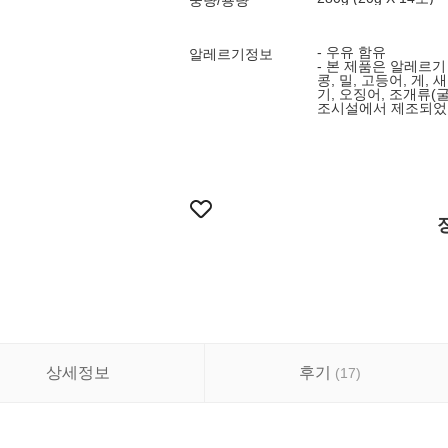
중량/용량
- 우유 함유
알레르기정보
- 본 제품은 알레르기
콩, 밀, 고등어, 게,
기, 오징어, 조개류(굴
조시설에서 제조되었
상세정보
후기
(
17
)