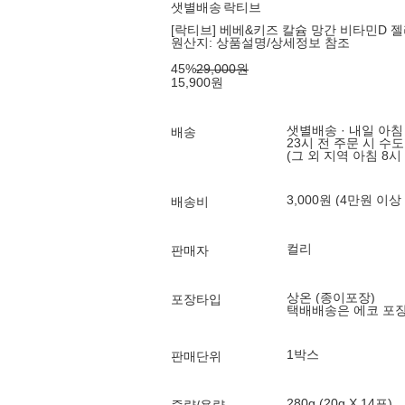
샛별배송
락티브
[락티브] 베베&키즈 칼슘 망간 비타민D 젤리
원산지:
상품설명/상세정보 참조
45
%
29,000
원
15,900
원
샛별배송 · 내일 아침
배송
23시 전 주문 시 수
(그 외 지역 아침 8시
3,000원 (4만원 이상
배송비
컬리
판매자
상온 (종이포장)
포장타입
택배배송은 에코 포
1박스
판매단위
280g (20g X 14포)