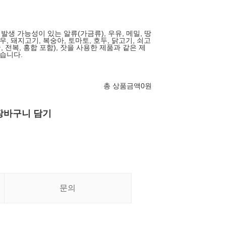
 발생 가능성이 있는 알류(가금류), 우유, 메밀, 땅
 새우, 돼지고기, 복숭아, 토마토, 호두, 닭고기, 쇠고
, 전복, 홍합 포함), 잣을 사용한 제품과 같은 제
습니다.
총 상품금액
0
원
장바구니 담기
문의