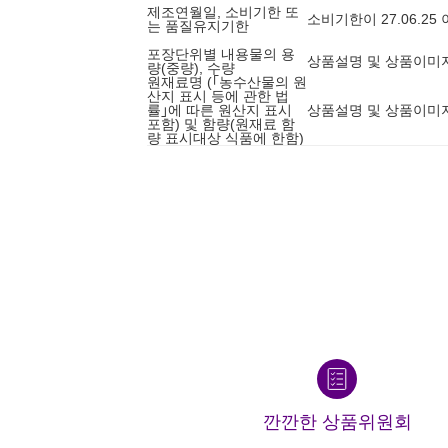
제조연월일, 소비기한 또
소비기한이 27.06.2
는 품질유지기한
포장단위별 내용물의 용
상품설명 및 상품이미
량(중량), 수량
원재료명 (｢농수산물의 원
산지 표시 등에 관한 법
률｣에 따른 원산지 표시
상품설명 및 상품이미
포함) 및 함량(원재료 함
량 표시대상 식품에 한함)
깐깐한 상품위원회