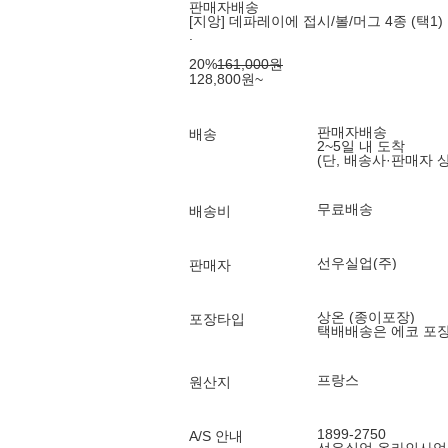
판매자배송
[지앙] 데파레이에 접시/볼/머그 4종 (택1)
.
20
%
161,000
원
128,800
원
~
판매자배송
배송
2~5일 내 도착
(단, 배송사·판매자 
무료배송
배송비
선우실업(주)
판매자
상온 (종이포장)
포장타입
택배배송은 에코 포
프랑스
원산지
1899-2750
A/S 안내