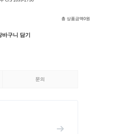
/S 1899-2750
총 상품금액
0
원
장바구니 담기
문의